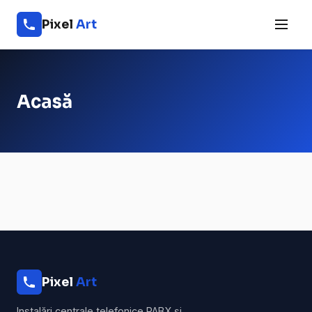
Pixel
Art
Acasă
Pixel
Art
Instalări centrale telefonice PABX și