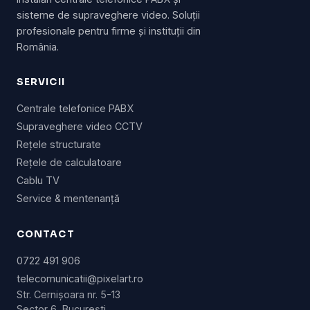
sisteme de supraveghere video. Soluții
profesionale pentru firme și instituții din
România.
SERVICII
Centrale telefonice PABX
Supraveghere video CCTV
Rețele structurate
Rețele de calculatoare
Cablu TV
Service & mentenanță
CONTACT
0722 491 906
telecomunicatii@pixelart.ro
Str. Cernișoara nr. 5-13
Sector 6, București